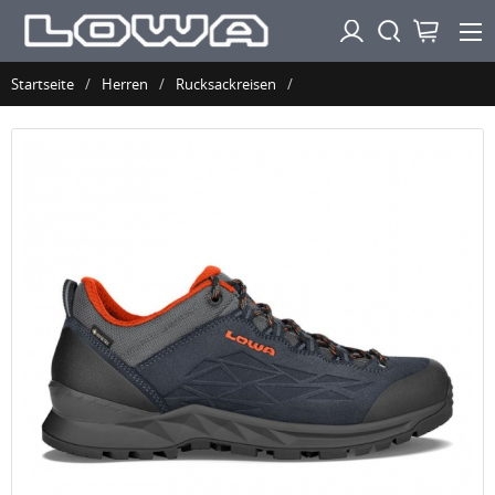
Startseite
Herren
Rucksackreisen
Lowa Schnelle Lieferung Herren Lowa Explorer II GTX Lo,
Marineblau/Orange | Schneller Versand