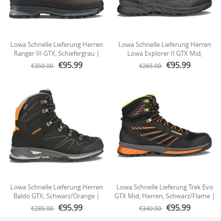
Lowa Schnelle Lieferung Herren
Lowa Schnelle Lieferung Herren
Ranger III GTX, Schiefergrau |
Lowa Explorer II GTX Mid,
Sofort Lieferbar
Anthrazit/Limette | Schneller
€95.99
€95.99
€350.00
€265.00
Versand
Lowa Schnelle Lieferung Herren
Lowa Schnelle Lieferung Trek Evo
Baldo GTX, Schwarz/Orange |
GTX Mid, Herren, Schwarz/Flame |
Schneller Versand
Schneller Versand
€95.99
€95.99
€285.00
€340.00