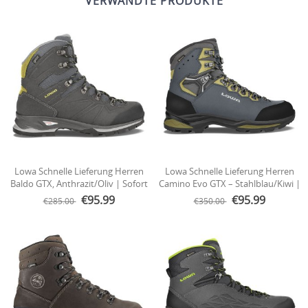
VERWANDTE PRODUKTE
Lowa Schnelle Lieferung Herren
Lowa Schnelle Lieferung Herren
Baldo GTX, Anthrazit/Oliv | Sofort
Camino Evo GTX – Stahlblau/Kiwi |
Lieferbar
Schneller Versand
€95.99
€95.99
€285.00
€350.00