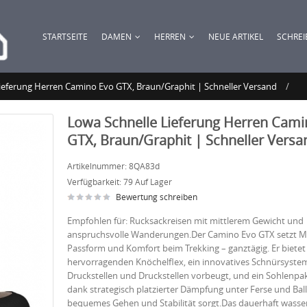
STARTSEITE
DAMEN
HERREN
NEUE ARTIKEL
SCHREI
ieferung Herren Camino Evo GTX, Braun/Graphit | Schneller Versand
Lowa Schnelle Lieferung Herren Cami
GTX, Braun/Graphit | Schneller Versa
Artikelnummer:
8QA83d
Verfügbarkeit:
79 Auf Lager
Bewertung schreiben
Empfohlen für: Rucksackreisen mit mittlerem Gewicht und
anspruchsvolle Wanderungen.Der Camino Evo GTX setzt M
Passform und Komfort beim Trekking – ganztägig. Er bietet
hervorragenden Knöchelflex, ein innovatives Schnürsystem
Druckstellen und Druckstellen vorbeugt, und ein Sohlenpak
dank strategisch platzierter Dämpfung unter Ferse und Ball
bequemes Gehen und Stabilität sorgt.Das dauerhaft wasse