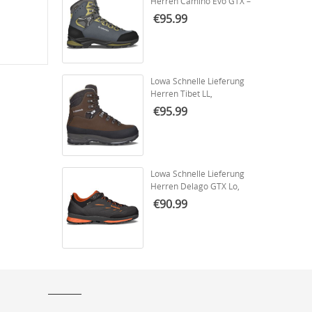
Herren Camino Evo GTX –
Stahlblau/Kiwi | Schneller
€95.99
Versand
Lowa Schnelle Lieferung
Herren Tibet LL,
Dunkelbraun/Schiefer |
€95.99
Schneller Versand
Lowa Schnelle Lieferung
Herren Delago GTX Lo,
Anthrazit/Flame | Schneller
€90.99
Versand