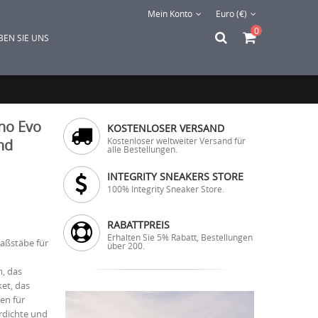
Mein Konto
Euro (€)
0
BEN SIE UNS
no Evo
KOSTENLOSER VERSAND
Kostenloser weltweiter Versand für
nd
alle Bestellungen.
INTEGRITY SNEAKERS STORE
100% Integrity Sneaker Store.
RABATTPREIS
Erhalten Sie 5% Rabatt, Bestellungen
aßstäbe für
über 200.
, das
et, das
en für
rdichte und