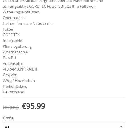
Gehen und Stabilität sorgt.Das dauerhaft wasserdichte und
atmungsaktive GORE-TEX-Futter schützt Ihre Füße vor
Witterungseinflüssen.
Obermaterial
Heinen Terracare Nubukleder
Futter
GORE-TEX
Innensohle
Klimaregulierung
Zwischensohle
DuraPU
Außensohle
VIBRAM APPTRAIL II
Gewicht
775 g / Einzelschuh
Herkunftsland
Deutschland
€95.99
€350.00
Größe