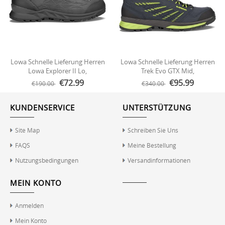
Lowa Schnelle Lieferung Herren
Lowa Schnelle Lieferung Herren
Lowa Explorer II Lo,
Trek Evo GTX Mid,
Anthrazit/Flame | Schneller
Marineblau/Limette | Schneller
€72.99
€95.99
€190.00
€340.00
Versand
Versand
KUNDENSERVICE
UNTERSTÜTZUNG
Site Map
Schreiben Sie Uns
FAQS
Meine Bestellung
Nutzungsbedingungen
Versandinformationen
MEIN KONTO
Anmelden
Mein Konto