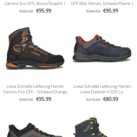
Camino Evo GTX, Braun/Graphit |
GTX Mid, Herren, Schwarz/Flame |
Schneller Versand
Schneller Versand
€95.99
€95.99
€350.00
€340.00
Lowa Schnelle Lieferung Herren
Lowa Schnelle Lieferung Herren
Camino Evo GTX – Schwarz/Orange
Lowa Explorer II GTX Lo,
| Schneller Versand
Marineblau/Orange | Schneller
€95.99
€80.99
€350.00
€210.00
Versand