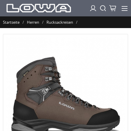
Startseite
Herren
Rucksackreisen
Lowa Schnelle Lieferung Herren Camino Evo GTX, Braun/Graphit |
Schneller Versand